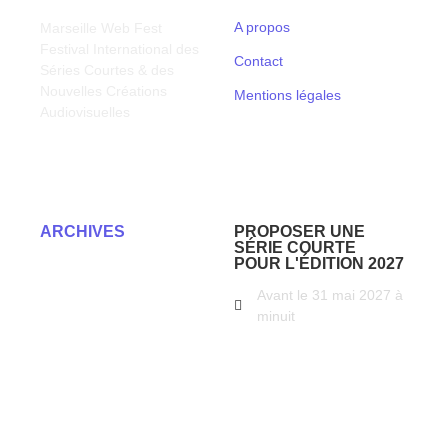
A propos
Marseille Web Fest
Festival International des
Contact
Séries Courtes & des
Nouvelles Créations
Mentions légales
Audiovisuelles
ARCHIVES
PROPOSER UNE
SÉRIE COURTE
POUR L'ÉDITION 2027
2025
Avant le 31 mai 2027 à
minuit
2024
2023
PROPOSER UNE SÉRIE
COURTE
2022
2021