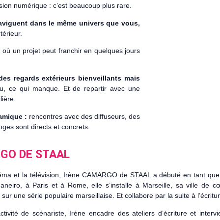
usion numérique : c’est beaucoup plus rare.
naviguent dans le même univers que vous,
térieur.
,
où un projet peut franchir en quelques jours
des regards extérieurs bienveillants mais
lou, ce qui manque. Et de repartir avec une
lière.
amique :
rencontres avec des diffuseurs, des
ges sont directs et concrets.
RGO DE STAAL
néma et la télévision, Irène CAMARGO de STAAL a débuté en tant que
neiro, à Paris et à Rome, elle s’installe à Marseille, sa ville de c
, sur une série populaire marseillaise. Et collabore par la suite à l’écri
ctivité de scénariste, Irène encadre des ateliers d’écriture et inte