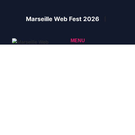
Marseille Web Fest 2026
|
MENU
Accueil
Marseille Web Fest
A propos
Festival International des
Séries Courtes & des
Contact
Nouvelles Créations
Audiovisuelles
Mentions légales
ARCHIVES
PROPOSER UNE