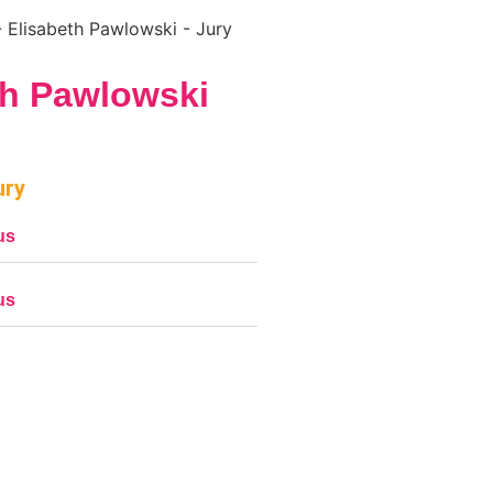
th Pawlowski
ury
us
us