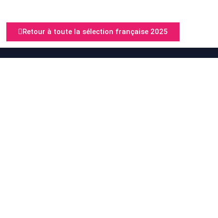
Retour à toute la sélection française 2025
M
MENU
Accueil
Marseille Web Fest
A propos
Festival International des Séries Courtes &
des Nouvelles Créations Audiovisuelles