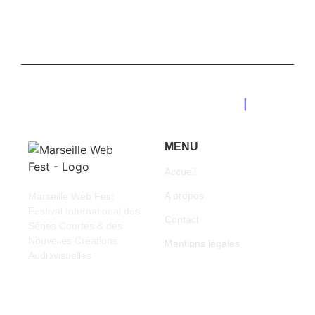
Marseille Web Fest 2026
|
MENU
Accueil
A propos
Marseille Web Fest
Festival International des
Contact
Séries Courtes & des
Nouvelles Créations
Mentions légales
Audiovisuelles