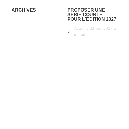
ARCHIVES
PROPOSER UNE
SÉRIE COURTE
POUR L'ÉDITION 2027
2025
Avant le 31 mai 2027 à
minuit
2024
2023
PROPOSER UNE SÉRIE
COURTE
2022
2021
2020
2019
2018
2017